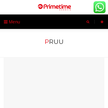
Menu
P
RUU